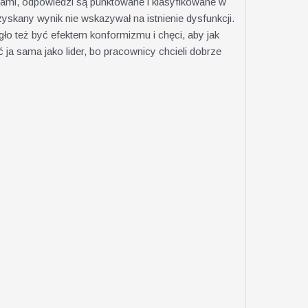
niami, odpowiedzi są punktowane i klasyfikowane w
zyskany wynik nie wskazywał na istnienie dysfunkcji.
ło też być efektem konformizmu i chęci, aby jak
a sama jako lider, bo pracownicy chcieli dobrze