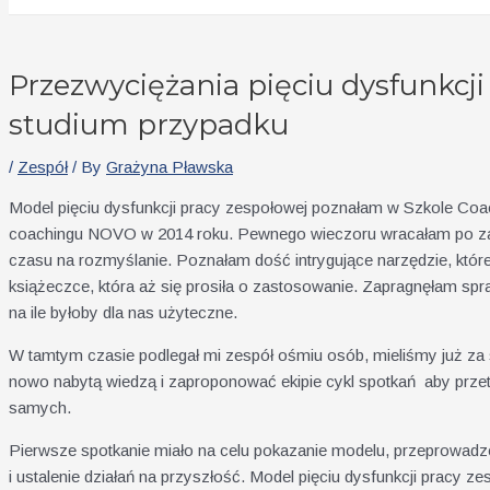
Przezwyciężania pięciu dysfunkcji
studium przypadku
/
Zespół
/ By
Grażyna Pławska
Model pięciu dysfunkcji pracy zespołowej poznałam w Szkole Co
coachingu NOVO w 2014 roku. Pewnego wieczoru wracałam po za
czasu na rozmyślanie. Poznałam dość intrygujące narzędzie, które
książeczce, która aż się prosiła o zastosowanie. Zapragnęłam spr
na ile byłoby dla nas użyteczne.
W tamtym czasie podlegał mi zespół ośmiu osób, mieliśmy już za s
nowo nabytą wiedzą i zaproponować ekipie cykl spotkań aby prze
samych.
Pierwsze spotkanie miało na celu pokazanie modelu, przeprowadze
i ustalenie działań na przyszłość. Model pięciu dysfunkcji pracy