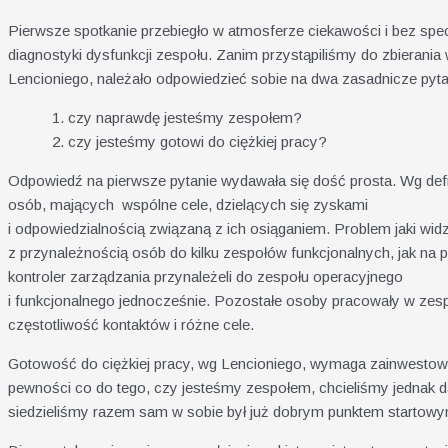
Pierwsze spotkanie przebiegło w atmosferze ciekawości i bez spe
diagnostyki dysfunkcji zespołu. Zanim przystąpiliśmy do zbierania
Lencioniego, należało odpowiedzieć sobie na dwa zasadnicze pyta
czy naprawdę jesteśmy zespołem?
czy jesteśmy gotowi do ciężkiej pracy?
Odpowiedź na pierwsze pytanie wydawała się dość prosta. Wg defi
osób, mających wspólne cele, dzielących się zyskami
i odpowiedzialnością związaną z ich osiąganiem. Problem jaki wid
z przynależnością osób do kilku zespołów funkcjonalnych, jak na pr
kontroler zarządzania przynależeli do zespołu operacyjnego
i funkcjonalnego jednocześnie. Pozostałe osoby pracowały w zesp
częstotliwość kontaktów i różne cele.
Gotowość do ciężkiej pracy, wg Lencioniego, wymaga zainwestowan
pewności co do tego, czy jesteśmy zespołem, chcieliśmy jednak 
siedzieliśmy razem sam w sobie był już dobrym punktem startowym