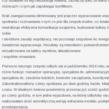
czy ustalanie ról wg metodologii Belbina, zaznaczę tylko że warto
różnicach i o tym jak zapobiegać konfliktom.
Brak zaangażowania eliminowany jest poprzez wypracowanie wspó
spotkania i rozmawianie o tym co jest dla zespołu trudne, co dział
neutralizuje efektywna komunikacja wzajemna, budowanie kultury in
sobie
i określone zasady współpracy, nie pozostaje zespołowi nic innego,
świadomie wypracowuje. Rezultaty są miernikiem i potwierdzeniem 
wizualizowane na tablicy wyników, aktualizowane
i wspólnie omawiane.
Pierwsze naszego zespołu odbyło się w październiku 2014 roku, w
różne funkcje: menadżer operacyjny, specjalista ds. administracyjn
specjalista ds. zasobów ludzkich, kontroler zarządzania, koordynator
Zakontraktowaliśmy cztery spotkania, po dwie godziny każde. Mia
czasu. W idealnym świecie powinniśmy przeznaczyć sześć godzin 
po cztery godziny, w tym jedna wyjazdowa, na której odbyłoby się
realizowałam dość anorektyczną wersję wdrażania modelu, podej
przedsięwzięcia.