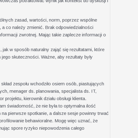
 wówczas potraktować wynik jak kontekst do dyskusji i
lnych zasad, wartości, norm, poprzez wspólne
a, a co należy zmienić. Brak odpowiedzialności
formacji zwrotnej. Mając takie zaplecze informacji o
 jak w sposób naturalny zająć się rezultatami, które
jego skuteczności. Ważne, aby rezultaty były
 skład zespołu wchodziło osiem osób, piastujących
ych, menager ds. planowania, specjalista ds. IT,
 projektu, kierownik działu obsługi klienta.
łam świadomość, że nie była to optymalna ilość
na pierwsze spotkanie, a dalsze sesje powinny trwać
 profilowanie behawioralne. Mogę więc uznać, że
mując spore ryzyko niepowodzenia całego