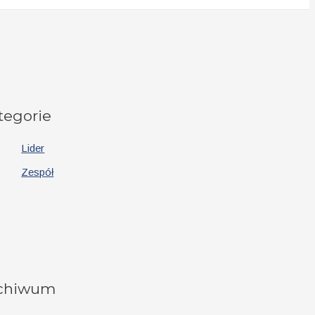
tegorie
Lider
Zespół
chiwum