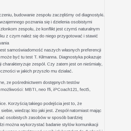
zeniu, budowanie zespołu zaczęliśmy od diagnostyki.
 wzajemnego poznania się i dzielenia osobistymi
 członkom zespołu, że konflikt jest czymś naturalnym
ku z czym należ się do niego przygotować i stawić
wania
na jest samoświadomość naszych własnych preferencji
oże być tu test T. Kilmanna. Diagnostyka pokazuje
ji charakteryzuje zespół. Czy zatem jest on nieśmiały,
iczności w jakich przyszło mu działać.
alne, ze pośrednictwem dostępnych testów
ożliwości: MBTI, neo ffi, iPCoach121, fect5,
e. Korzyścią takiego podejścia jest to, że
siebie, wiedząc kto jaki jest. Zespół natomiast mając
ać osobistych zasobów w sposób bardziej
ędzi można wykorzystać badanie stylów komunikacji