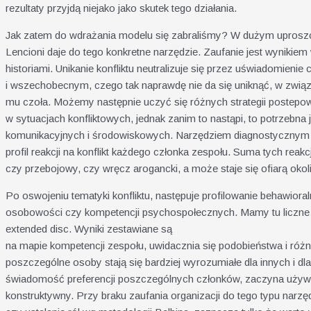
rezultaty przyjdą niejako jako skutek tego działania.
Jak zatem do wdrażania modelu się zabraliśmy? W dużym uproszc
Lencioni daje do tego konkretne narzędzie. Zaufanie jest wynikiem
historiami. Unikanie konfliktu neutralizuje się przez uświadomienie
i wszechobecnym, czego tak naprawdę nie da się uniknąć, w związ
mu czoła. Możemy następnie uczyć się różnych strategii postepo
w sytuacjach konfliktowych, jednak zanim to nastąpi, to potrzeb
komunikacyjnych i środowiskowych. Narzędziem diagnostycznym m
profil reakcji na konflikt każdego członka zespołu. Suma tych reakc
czy przebojowy, czy wręcz arogancki, a może staje się ofiarą okol
Po oswojeniu tematyki konfliktu, następuje profilowanie behawior
osobowości czy kompetencji psychospołecznych. Mamy tu liczne m
extended disc. Wyniki zestawiane są
na mapie kompetencji zespołu, uwidacznia się podobieństwa i różnic
poszczególne osoby stają się bardziej wyrozumiałe dla innych i dla 
świadomość preferencji poszczególnych członków, zaczyna używ
konstruktywny. Przy braku zaufania organizacji do tego typu narz