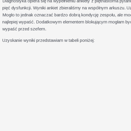
Diagnostyka opiera się na wypełnieniu ankiety z piętnastoma pyta
pięć dysfunkcji. Wyniki ankiet zbieraliśmy na wspólnym arkuszu. U
Mogło to jednak oznaczać bardzo dobrą kondycję zespołu, ale mog
najlepiej wypaść. Dodatkowym elementem blokującym mogłam być j
wypaść przed szefem.
Uzyskanie wyniki przedstawiam w tabeli poniżej: